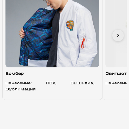
chevron_right
Бомбер
Свитшот
Нанесение
: ПВХ, Вышивка, 
Нанесени
Сублимация