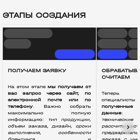
ЭТАПЫ СОЗДАНИЯ
ПОЛУЧАЕМ ЗАЯВКУ
ОБРАБАТЫВА
СЧИТАЕМ
На этом этапе 
мы получаем от 
вас запрос через сайт, по 
Тепер
электронной почте или по 
специалис
телефону
. Важно собрать 
полученные 
максимально полную 
данные
:
информацию: 
тип продукции, 
технические
chevron_right
объем заказа, дизайн, сроки 
рассчитывают 
выполнения, особенности 
предваритель
брендинга 
и 
заказа с уче