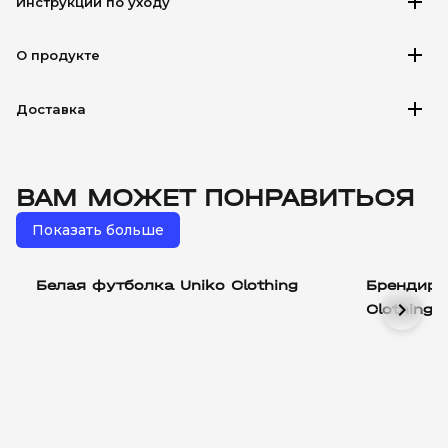
add
Инструкции по уходу
add
О продукте
add
Доставка
ВАМ МОЖЕТ ПОНРАВИТЬСЯ
Показать больше
Белая футболка Uniko Clothing
Брендиро
chevron_right
Clothing