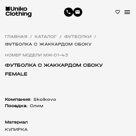
menu
phone
email
favorite_border
ГЛАВНАЯ
КАТАЛОГ
ФУТБОЛКИ
/
/
/
ФУТБОЛКА С ЖАККАРДОМ СБОКУ
НОМЕР МОДЕЛИ МЖ-01-43
ФУТБОЛКА С ЖАККАРДОМ СБОКУ
FEMALE
Компания
: Skolkovo
Посадка
: Слим
Материал
КУЛИРКА