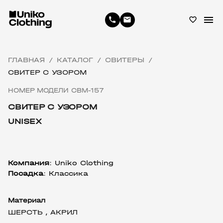
menu
phone
email
favorite_border
ГЛАВНАЯ
КАТАЛОГ
СВИТЕРЫ
/
/
/
СВИТЕР С УЗОРОМ
НОМЕР МОДЕЛИ СВМ-157
СВИТЕР С УЗОРОМ
UNISEX
Компания
:
 Uniko Clothing
Посадка
: Классика
Материал
ШЕРСТЬ ,
АКРИЛ