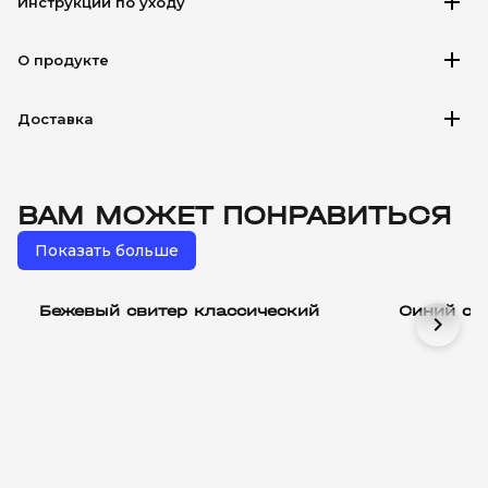
add
Инструкции по уходу
add
О продукте
add
Доставка
ВАМ МОЖЕТ ПОНРАВИТЬСЯ
Показать больше
Бежевый свитер классический
Синий св
chevron_right