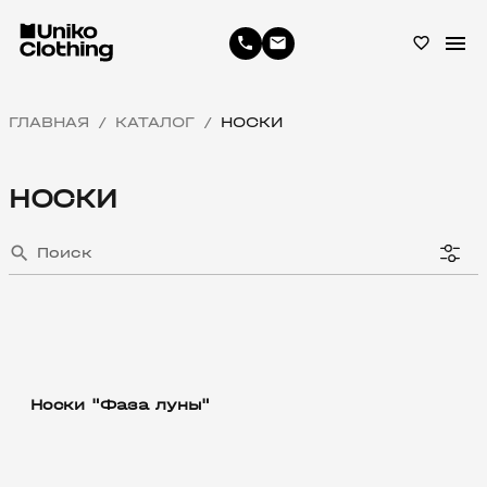
menu
phone
email
favorite_border
ГЛАВНАЯ
КАТАЛОГ
НОСКИ
/
/
НОСКИ
search
Носки "Фаза луны"