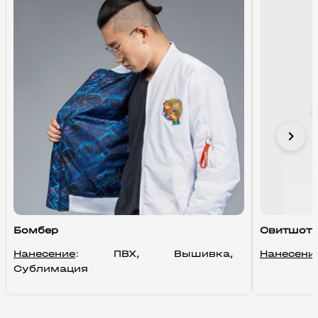
chevron_right
Бомбер
Свитшот
Нанесение
: ПВХ, Вышивка, 
Нанесени
Сублимация