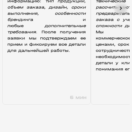
информацию: 
тип продукции, 
технические
chevron_right
объем заказа, дизайн, сроки 
рассчитывают 
выполнения, особенности 
предваритель
брендинга 
и 
заказа с уче
любые
 дополнительные 
сложности ди
требования
. После получения 
Мы подго
заявки мы подтверждаем ее 
коммерческое
прием и фиксируем все детали 
ценами, срок
для дальнейшей работы.
сотрудничест
необходимо
детали у клие
понимания ег
5 мин