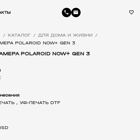
phone
email
favorite_border
АКТЫ
Я
КАТАЛОГ
ДЛЯ ДОМА И ЖИЗНИ
/
/
/
МЕРА POLAROID NOW+ GEN 3
МЕРА POLAROID NOW+ GEN 3
л
К
несения
ЕЧАТЬ ,
УФ-ПЕЧАТЬ DTF
USD