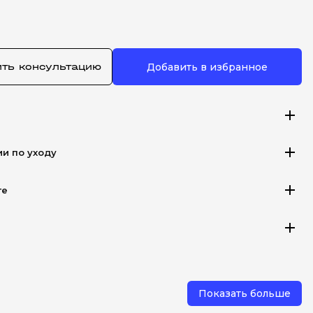
ить консультацию
Добавить в избранное
add
add
ии по уходу
add
те
add
Показать больше