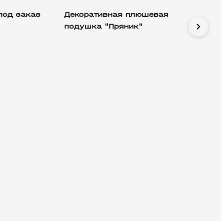
под заказ
Декоративная плюшевая
chevron_right
подушка "Пряник"