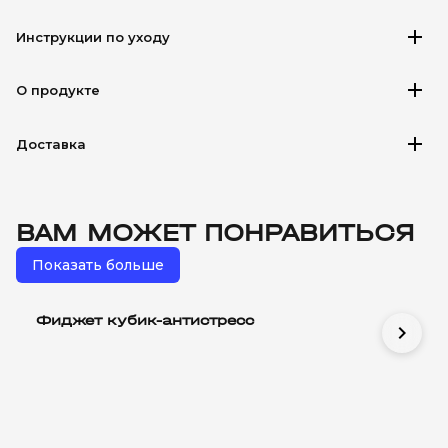
add
Инструкции по уходу
add
О продукте
add
Доставка
ВАМ МОЖЕТ ПОНРАВИТЬСЯ
Показать больше
Фиджет кубик-антистресс
chevron_right