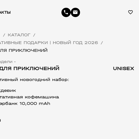
phone
email
favorite_border
АКТЫ
Я
КАТАЛОГ
/
/
ТИВНЫЕ ПОДАРКИ | НОВЫЙ ГОД 2026
/
ДЛЯ ПРИКЛЮЧЕНИЙ
дели -
 ДЛЯ ПРИКЛЮЧЕНИЙ
UNISEX
тивный новогодний набор:
девик
тативная кофемашина
эрбанк 10,000 mAh
л