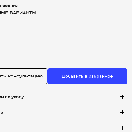
несения
НЫЕ ВАРИАНТЫ
ить консультацию
Добавить в избранное
add
ии по уходу
add
те
add