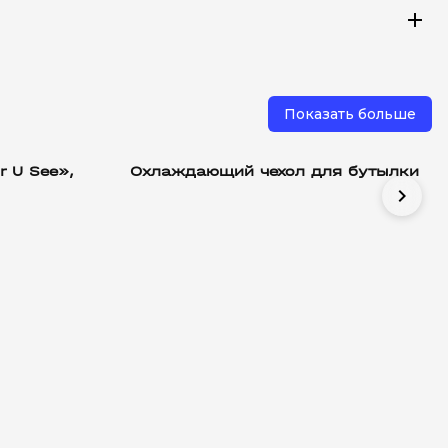
add
Показать больше
r U See»,
Охлаждающий чехол для бутылки
chevron_right