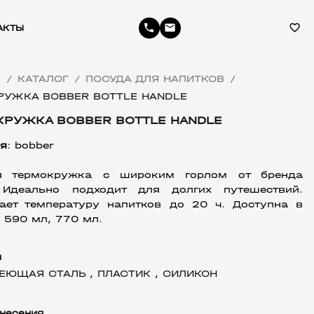
phone
email
favorite_border
АКТЫ
Я
КАТАЛОГ
ПОСУДА ДЛЯ НАПИТКОВ
/
/
/
РУЖКА BOBBER BOTTLE HANDLE
КРУЖКА BOBBER BOTTLE HANDLE
я
: bobber
я термокружка с широким горлом от бренда 
 Идеально подходит для долгих путешествий. 
ает температуру напитков до 20 ч. Доступна в 
 590 мл, 770 мл.
л
ЕЮЩАЯ СТАЛЬ ,
ПЛАСТИК ,
СИЛИКОН
несения